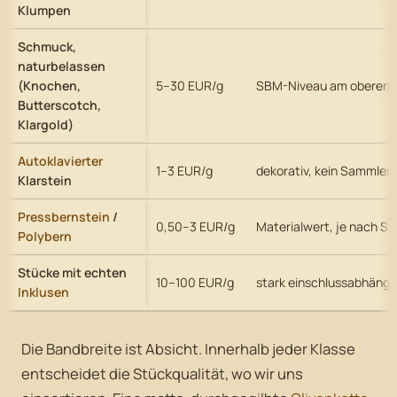
Klumpen
Schmuck,
naturbelassen
(Knochen,
5–30 EUR/g
SBM-Niveau am oberen 
Butterscotch,
Klargold)
Autoklavierter
1–3 EUR/g
dekorativ, kein Sammler
Klarstein
Pressbernstein
/
0,50–3 EUR/g
Materialwert, je nach St
Polybern
Stücke mit echten
10–100 EUR/g
stark einschlussabhängi
Inklusen
Die Bandbreite ist Absicht. Innerhalb jeder Klasse
entscheidet die Stückqualität, wo wir uns