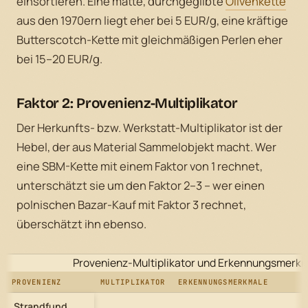
einsortieren. Eine matte, durchgegilbte
Olivenkette
aus den 1970ern liegt eher bei 5 EUR/g, eine kräftige
Butterscotch-Kette mit gleichmäßigen Perlen eher
bei 15–20 EUR/g.
Faktor 2: Provenienz-Multiplikator
Der Herkunfts- bzw. Werkstatt-Multiplikator ist der
Hebel, der aus Material Sammelobjekt macht. Wer
eine SBM-Kette mit einem Faktor von 1 rechnet,
unterschätzt sie um den Faktor 2–3 – wer einen
polnischen Bazar-Kauf mit Faktor 3 rechnet,
überschätzt ihn ebenso.
Provenienz-Multiplikator und Erkennungsmerk
PROVENIENZ
MULTIPLIKATOR
ERKENNUNGSMERKMALE
Strandfund,