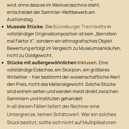
wird, ohne dass es im Werkverzeichnis steht,
entscheidet der Sammler-Wettbewerb am
Auktionstag.
Museale Stücke.
Die
Bückeburger Trachtkette
in
vollständiger Originalkomposition ist kein „Bernstein
mal Faktor X“, sondern ein ethnografisches Objekt.
Bewertung erfolgt im Vergleich zu Museumsankäufen,
nicht zu Goldgewicht.
Stücke mit außergewöhnlichen
Inklusen
.
Eine
vollständige Eidechse, ein Skorpion, ein größeres
Wirbeltier – hier bestimmt der wissenschaftliche Wert
den Preis, nicht das Materialgewicht. Solche Stücke
sind extrem selten und werden meist direkt zwischen
Sammlern und Instituten gehandelt.
In all diesen Fällen liefert der Rechner eine
Untergrenze, keinen Schätzwert. Wer ein solches
Stück besitzt, sollte sich nicht auf Multiplikatoren