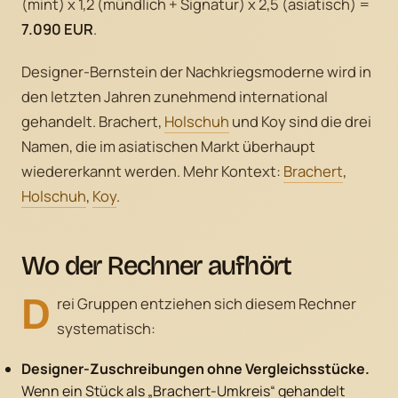
(mint) x 1,2 (mündlich + Signatur) x 2,5 (asiatisch) =
7.090 EUR
.
Designer-Bernstein der Nachkriegsmoderne wird in
den letzten Jahren zunehmend international
gehandelt. Brachert,
Holschuh
und Koy sind die drei
Namen, die im asiatischen Markt überhaupt
wiedererkannt werden. Mehr Kontext:
Brachert
,
Holschuh
,
Koy
.
Wo der Rechner aufhört
D
rei Gruppen entziehen sich diesem Rechner
systematisch:
Designer-Zuschreibungen ohne Vergleichsstücke.
Wenn ein Stück als „Brachert-Umkreis“ gehandelt