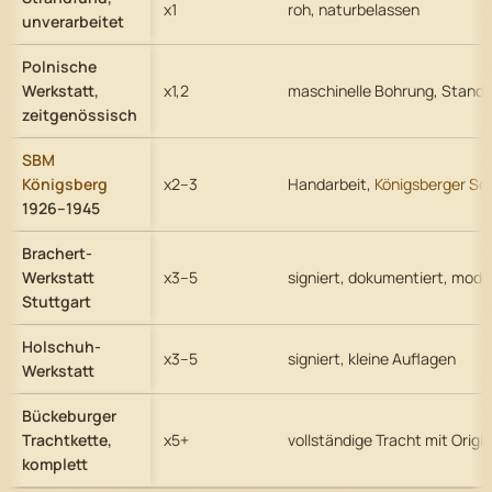
x1
roh, naturbelassen
unverarbeitet
Polnische
Werkstatt,
x1,2
maschinelle Bohrung, Standa
zeitgenössisch
SBM
Königsberg
x2–3
Handarbeit,
Königsberger Schl
1926–1945
Brachert-
Werkstatt
x3–5
signiert, dokumentiert, mode
Stuttgart
Holschuh-
x3–5
signiert, kleine Auflagen
Werkstatt
Bückeburger
Trachtkette,
x5+
vollständige Tracht mit Orig
komplett