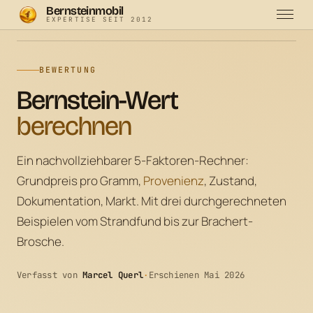
Bernsteinmobil
EXPERTISE SEIT 2012
Bernsteinmobil
·
Preise & Wert
·
Wert-Rechner
BEWERTUNG
Bernstein-Wert
berechnen
Ein nachvollziehbarer 5-Faktoren-Rechner:
Grundpreis pro Gramm,
Provenienz
, Zustand,
Dokumentation, Markt. Mit drei durchgerechneten
Beispielen vom Strandfund bis zur Brachert-
Brosche.
Verfasst von
Marcel Querl
·
Erschienen Mai 2026