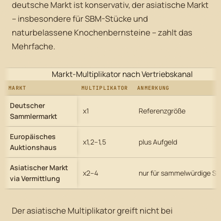
deutsche Markt ist konservativ, der asiatische Markt
– insbesondere für SBM-Stücke und
naturbelassene Knochenbernsteine – zahlt das
Mehrfache.
Markt-Multiplikator nach Vertriebskanal
MARKT
MULTIPLIKATOR
ANMERKUNG
Deutscher
x1
Referenzgröße
Sammlermarkt
Europäisches
x1,2–1,5
plus Aufgeld
Auktionshaus
Asiatischer Markt
x2–4
nur für sammelwürdige S
via Vermittlung
Der asiatische Multiplikator greift nicht bei