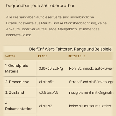
begründbar, jede Zahl überprüfbar.
Alle Preisangaben auf dieser Seite sind unverbindliche
Erfahrungswerte aus Markt- und Auktionsbeobachtung, keine
Ankaufs- oder Verkaufszusage. Maßgeblich ist immer das
konkrete Stück.
Die fünf Wert-Faktoren, Range und Beispiele
FAKTOR
RANGE
BEISPIELE
1. Grundpreis
0,10–30 EUR/g
Roh, Schmuck, autoklaviert
Material
2. Provenienz
x1 bis x5+
Strandfund bis Bückeburger
3. Zustand
x0,5 bis x1,5
rissig bis mint mit Originalve
4.
x1 bis x2
keine bis museums-zitiert
Dokumentation