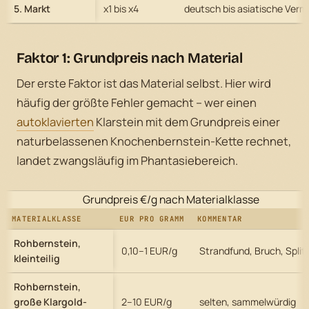
5. Markt
x1 bis x4
deutsch bis asiatische Vermi
Faktor 1: Grundpreis nach Material
Der erste Faktor ist das Material selbst. Hier wird
häufig der größte Fehler gemacht – wer einen
autoklavierten
Klarstein mit dem Grundpreis einer
naturbelassenen Knochenbernstein-Kette rechnet,
landet zwangsläufig im Phantasiebereich.
Grundpreis €/g nach Materialklasse
MATERIALKLASSE
EUR PRO GRAMM
KOMMENTAR
Rohbernstein,
0,10–1 EUR/g
Strandfund, Bruch, Splitt
kleinteilig
Rohbernstein,
große Klargold-
2–10 EUR/g
selten, sammelwürdig