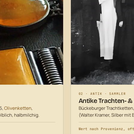
02 · ANTIK · SAMMLER
Antike Trachten- &
5,
Olivenketten
,
Bückeburger Trachtketten
lblich, halbmilchig.
(Walter Kramer, Silber mit
Wert nach
Provenienz
, of