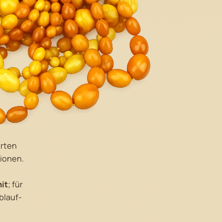
erten
ionen.
it
; für
blauf-