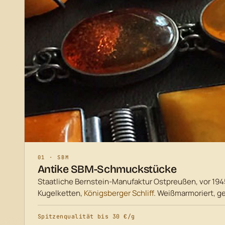
01 · SBM
Antike SBM-Schmuckstücke
Staatliche Bernstein-Manufaktur Ostpreußen, vor 194
Kugelketten,
Königsberger Schliff
. Weißmarmoriert, ge
Spitzenqualität bis 30 €/g