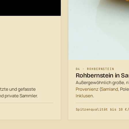
04 · ROHBERNSTEIN
Rohbernstein in Sa
Außergewöhnlich große, ris
itzte und gefasste
Provenienz
(
Samland
, Pol
nd private Sammler.
Inklusen
.
Spitzenqualität bis 10 €