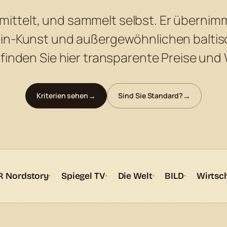
ermittelt, und sammelt selbst. Er überni
n-Kunst und außergewöhnlichen baltisc
inden Sie hier transparente Preise und
Kriterien sehen
Sind Sie Standard?
 Nordstory
Spiegel TV
Die Welt
BILD
Wirtsc