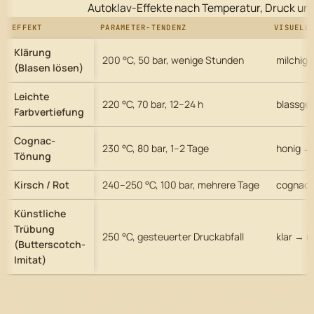
Autoklav-Effekte nach Temperatur, Druck und
EFFEKT
PARAMETER-TENDENZ
VISUELL
Klärung
200 °C, 50 bar, wenige Stunden
milchig
(Blasen lösen)
Leichte
220 °C, 70 bar, 12–24 h
blassge
Farbvertiefung
Cognac-
230 °C, 80 bar, 1–2 Tage
honig →
Tönung
Kirsch / Rot
240–250 °C, 100 bar, mehrere Tage
cognac 
Künstliche
Trübung
250 °C, gesteuerter Druckabfall
klar → m
(Butterscotch-
Imitat)