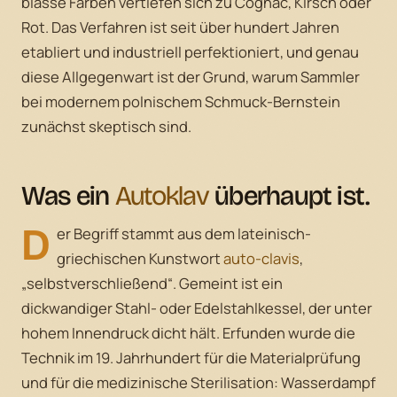
blasse Farben vertiefen sich zu Cognac, Kirsch oder
Rot. Das Verfahren ist seit über hundert Jahren
etabliert und industriell perfektioniert, und genau
diese Allgegenwart ist der Grund, warum Sammler
bei modernem polnischem Schmuck-Bernstein
zunächst skeptisch sind.
Was ein
Autoklav
überhaupt ist.
D
er Begriff stammt aus dem lateinisch-
griechischen Kunstwort
auto-clavis
,
„selbstverschließend“. Gemeint ist ein
dickwandiger Stahl- oder Edelstahlkessel, der unter
hohem Innendruck dicht hält. Erfunden wurde die
Technik im 19. Jahrhundert für die Materialprüfung
und für die medizinische Sterilisation: Wasserdampf