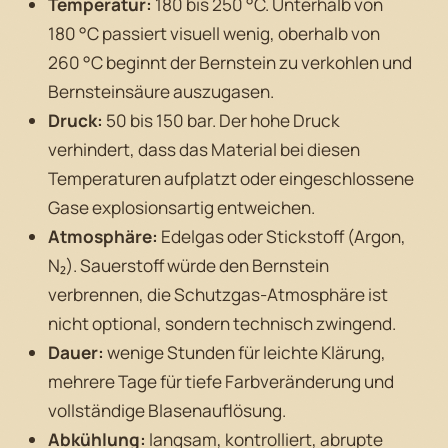
Temperatur:
180 bis 250 °C. Unterhalb von
180 °C passiert visuell wenig, oberhalb von
260 °C beginnt der Bernstein zu verkohlen und
Bernsteinsäure auszugasen.
Druck:
50 bis 150 bar. Der hohe Druck
verhindert, dass das Material bei diesen
Temperaturen aufplatzt oder eingeschlossene
Gase explosionsartig entweichen.
Atmosphäre:
Edelgas oder Stickstoff (Argon,
N₂). Sauerstoff würde den Bernstein
verbrennen, die Schutzgas-Atmosphäre ist
nicht optional, sondern technisch zwingend.
Dauer:
wenige Stunden für leichte Klärung,
mehrere Tage für tiefe Farbveränderung und
vollständige Blasenauflösung.
Abkühlung:
langsam, kontrolliert, abrupte