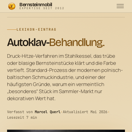
Bernsteinmobil
EXPERTISE SEIT 2012
Bernsteinmobil
·
Lexikon
·
Autoklav
LEXIKON-EINTRAG
Autoklav-
Behandlung.
Druck-Hitze-Verfahren im Stahlkessel, das trübe
oder blasige Bernsteinstücke klärt und die Farbe
vertieft. Standard-Prozess der modernen polnisch-
baltischen Schmuckindustrie, und einer der
häufigsten Gründe, warum ein vermeintlich
„besonderes“ Stück im Sammler-Markt nur
dekorativen Wert hat.
Verfasst von
Marcel Querl
·
Aktualisiert Mai 2026
·
Lesezeit 7 min