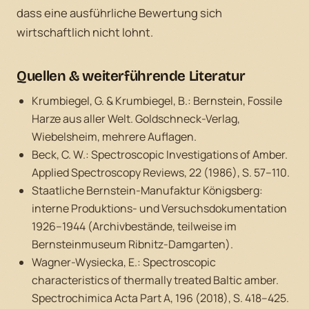
dass eine ausführliche Bewertung sich
wirtschaftlich nicht lohnt.
Quellen & weiterführende Literatur
Krumbiegel, G. & Krumbiegel, B.:
Bernstein, Fossile
Harze aus aller Welt.
Goldschneck-Verlag,
Wiebelsheim, mehrere Auflagen.
Beck, C. W.:
Spectroscopic Investigations of Amber.
Applied Spectroscopy Reviews, 22 (1986), S. 57–110.
Staatliche Bernstein-Manufaktur Königsberg:
interne Produktions- und Versuchsdokumentation
1926–1944 (Archivbestände, teilweise im
Bernsteinmuseum Ribnitz-Damgarten).
Wagner-Wysiecka, E.:
Spectroscopic
characteristics of thermally treated Baltic amber.
Spectrochimica Acta Part A, 196 (2018), S. 418–425.