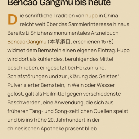
Bencao Gangmu bis heute
D
ie schriftliche Tradition von
hupo
in China
reicht weit über das Sammlerinteresse hinaus.
Bereits Li Shizhens monumentales Arzneibuch
Bencao Gangmu
(本草綱目, erschienen 1578)
widmet dem Bernstein einen eigenen Eintrag. Hupo
wird dort als kühlendes, beruhigendes Mittel
beschrieben, eingesetzt bei Herzunruhe,
Schlafstörungen und zur „Klärung des Geistes“.
Pulverisierter Bernstein, in Wein oder Wasser
gelöst, galt als Heilmittel gegen verschiedenste
Beschwerden, eine Anwendung, die sich aus
früheren Tang- und Song-zeitlichen Quellen speist
und bis ins frühe 20. Jahrhundert in der
chinesischen Apotheke präsent blieb.