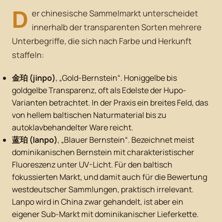
D
er chinesische Sammelmarkt unterscheidet
innerhalb der transparenten Sorten mehrere
Unterbegriffe, die sich nach Farbe und Herkunft
staffeln:
金珀 (jinpo)
, „Gold-Bernstein“. Honiggelbe bis
goldgelbe Transparenz, oft als Edelste der Hupo-
Varianten betrachtet. In der Praxis ein breites Feld, das
von hellem baltischen Naturmaterial bis zu
autoklavbehandelter Ware reicht.
蓝珀 (lanpo)
, „Blauer Bernstein“. Bezeichnet meist
dominikanischen
Bernstein mit charakteristischer
Fluoreszenz unter UV-Licht. Für den baltisch
fokussierten Markt, und damit auch für die Bewertung
westdeutscher Sammlungen, praktisch irrelevant.
Lanpo wird in China zwar gehandelt, ist aber ein
eigener Sub-Markt mit dominikanischer Lieferkette.