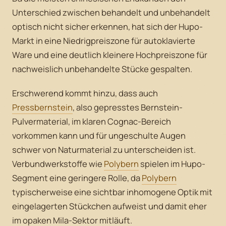
Unterschied zwischen behandelt und unbehandelt
optisch nicht sicher erkennen, hat sich der Hupo-
Markt in eine Niedrigpreiszone für autoklavierte
Ware und eine deutlich kleinere Hochpreiszone für
nachweislich unbehandelte Stücke gespalten.
Erschwerend kommt hinzu, dass auch
Pressbernstein
, also gepresstes Bernstein-
Pulvermaterial, im klaren Cognac-Bereich
vorkommen kann und für ungeschulte Augen
schwer von Naturmaterial zu unterscheiden ist.
Verbundwerkstoffe wie
Polybern
spielen im Hupo-
Segment eine geringere Rolle, da
Polybern
typischerweise eine sichtbar inhomogene Optik mit
eingelagerten Stückchen aufweist und damit eher
im opaken Mila-Sektor mitläuft.