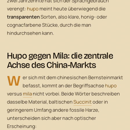
zwei Jahrzehnte hat sich der Sprachgebrauch
verengt:
hupo
meint heute überwiegend die
transparenten
Sorten, also klare, honig- oder
cognacfarbene Stücke, durch die man
hindurchsehen kann.
Hupo gegen Mila: die zentrale
Achse des China-Markts
W
er sich mit dem chinesischen Bernsteinmarkt
befasst, kommt an der Begriffsachse
hupo
versus
mila
nicht vorbei. Beide Wörter beschreiben
dasselbe Material, baltischen
Succinit
oder in
geringerem Umfang andere fossile Harze,
unterscheiden sich aber nach optischer
Erscheinung: