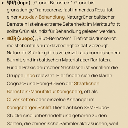
绿珀 (lupo)
, „Grüner Bernstein“. Grüne bis
grünstichige Transparenz, fast immer das Resultat
einer
Autoklav-Behandlung
. Naturgrüner baltischer
Bernstein ist eine extreme Seltenheit; im Marktauftritt
sollte Grün als Indiz für Behandlung gelesen werden.
血珀
(
xuepo
)
, „Blut-Bernstein“. Tiefrot bis dunkelrot,
meist ebenfalls autoklavbedingt oxidativ erzeugt.
Naturrote Stücke gibt es vereinzelt aus burmesischem
Burmit, sind im baltischen Material aber Raritäten.
Für die Praxis deutscher Nachlässe ist vor allem die
Gruppe
jinpo
relevant. Hier finden sich die klaren
Cognac- und Honig-Oliven der
Staatlichen
Bernstein-Manufaktur Königsberg
, oft als
Olivenketten
oder einzelne Anhänger im
Königsberger Schliff
. Diese antiken SBM-Hupo-
Stücke sind unbehandelt und gehören zu den
Sorten, die chinesische Sammler aktiv suchen, weil