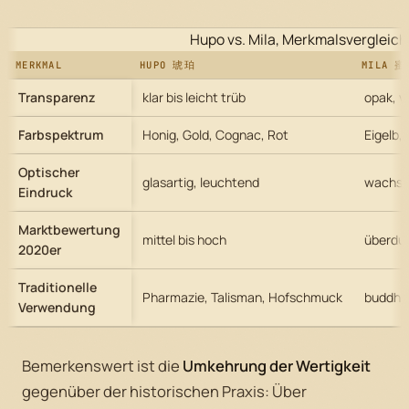
Hupo vs. Mila, Merkmalsvergleich
MERKMAL
HUPO 琥珀
MILA 
Transparenz
klar bis leicht trüb
opak, v
Farbspektrum
Honig, Gold, Cognac, Rot
Eigelb,
Optischer
glasartig, leuchtend
wachsig
Eindruck
Marktbewertung
mittel bis hoch
überdur
2020er
Traditionelle
Pharmazie, Talisman, Hofschmuck
buddhis
Verwendung
Bemerkenswert ist die
Umkehrung der Wertigkeit
gegenüber der historischen Praxis: Über