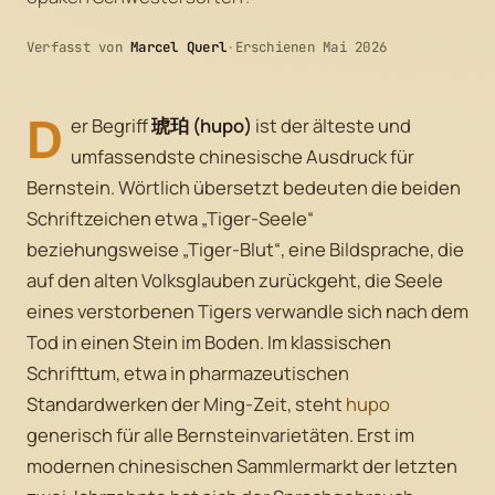
Verfasst von
Marcel Querl
·
Erschienen Mai 2026
D
er Begriff
琥珀 (hupo)
ist der älteste und
umfassendste chinesische Ausdruck für
Bernstein. Wörtlich übersetzt bedeuten die beiden
Schriftzeichen etwa „Tiger-Seele“
beziehungsweise „Tiger-Blut“, eine Bildsprache, die
auf den alten Volksglauben zurückgeht, die Seele
eines verstorbenen Tigers verwandle sich nach dem
Tod in einen Stein im Boden. Im klassischen
Schrifttum, etwa in pharmazeutischen
Standardwerken der Ming-Zeit, steht
hupo
generisch für alle Bernsteinvarietäten. Erst im
modernen chinesischen Sammlermarkt der letzten