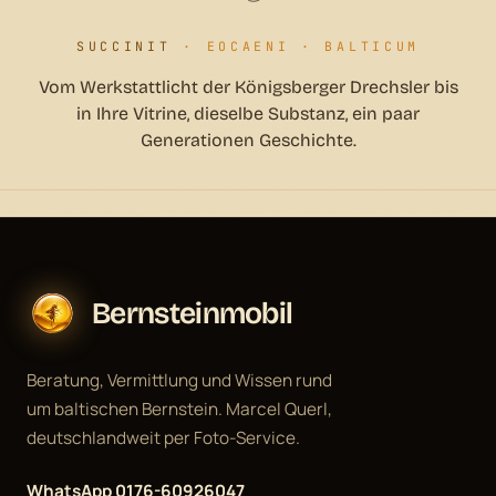
SUCCINIT
· EOCAENI · BALTICUM
Vom Werkstattlicht der Königsberger Drechsler bis
in Ihre Vitrine, dieselbe Substanz, ein paar
Generationen Geschichte.
Bernsteinmobil
Beratung, Vermittlung und Wissen rund
um baltischen Bernstein. Marcel Querl,
deutschlandweit per Foto-Service.
WhatsApp 0176-60926047