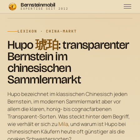
Bernsteinmobil
EXPERTISE SEIT 2012
Bernsteinmobil
·
Bernstein-Lexikon
·
Hupo (琥珀)
LEXIKON · CHINA-MARKT
Hupo
琥珀
: transparenter
Bernstein im
chinesischen
Sammlermarkt
Hupo bezeichnet im klassischen Chinesisch jeden
Bernstein, im modernen Sammlermarkt aber vor
allem die klaren, honig- bis cognacfarbenen
Transparent-Sorten. Was steckt hinter dem Begriff,
wie verhält er sich zu
Mila
, und warum ist Hupo bei
chinesischen Käufern heute oft günstiger als die
opaken Schwestersorten?