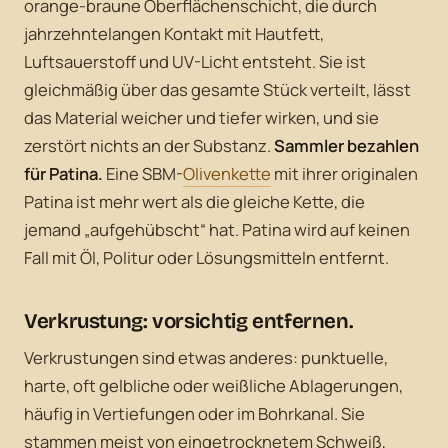
orange-braune Oberflächenschicht, die durch
jahrzehntelangen Kontakt mit Hautfett,
Luftsauerstoff und UV-Licht entsteht. Sie ist
gleichmäßig über das gesamte Stück verteilt, lässt
das Material weicher und tiefer wirken, und sie
zerstört nichts an der Substanz.
Sammler bezahlen
für Patina.
Eine SBM-
Olivenkette
mit ihrer originalen
Patina ist mehr wert als die gleiche Kette, die
jemand „aufgehübscht“ hat. Patina wird auf keinen
Fall mit Öl, Politur oder Lösungsmitteln entfernt.
Verkrustung: vorsichtig entfernen.
Verkrustungen sind etwas anderes: punktuelle,
harte, oft gelbliche oder weißliche Ablagerungen,
häufig in Vertiefungen oder im Bohrkanal. Sie
stammen meist von eingetrocknetem Schweiß,