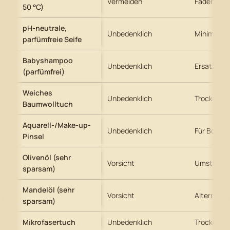
Vermeiden
Faden-Bes
50 °C)
pH-neutrale,
Unbedenklich
Minimal-D
parfümfreie Seife
Babyshampoo
Unbedenklich
Ersatz für 
(parfümfrei)
Weiches
Unbedenklich
Trockenrei
Baumwolltuch
Aquarell-/Make-up-
Unbedenklich
Für Bohrk
Pinsel
Olivenöl (sehr
Vorsicht
Umstritten
sparsam)
Mandelöl (sehr
Vorsicht
Alternative
sparsam)
Mikrofasertuch
Unbedenklich
Trocken od