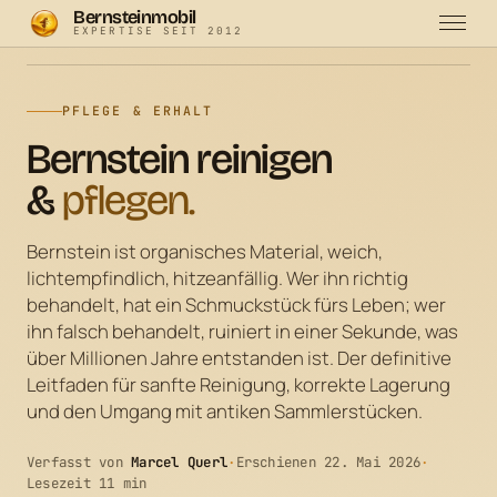
Bernsteinmobil
EXPERTISE SEIT 2012
Bernsteinmobil
·
Bernstein-Schmuck
·
Reinigen & Pflegen
PFLEGE & ERHALT
Bernstein reinigen
&
pflegen.
Bernstein ist organisches Material, weich,
lichtempfindlich, hitzeanfällig. Wer ihn richtig
behandelt, hat ein Schmuckstück fürs Leben; wer
ihn falsch behandelt, ruiniert in einer Sekunde, was
über Millionen Jahre entstanden ist. Der definitive
Leitfaden für sanfte Reinigung, korrekte Lagerung
und den Umgang mit antiken Sammlerstücken.
Verfasst von
Marcel Querl
·
Erschienen 22. Mai 2026
·
Lesezeit 11 min