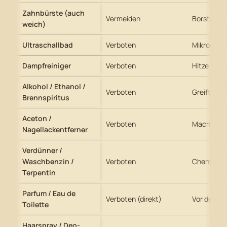
Zahnbürste (auch
Vermeiden
Borsten er
weich)
Ultraschallbad
Verboten
Mikrorisse
Dampfreiniger
Verboten
Hitze & Dr
Alkohol / Ethanol /
Verboten
Greift Obe
Brennspiritus
Aceton /
Verboten
Macht Obe
Nagellackentferner
Verdünner /
Waschbenzin /
Verboten
Chemische
Terpentin
Parfum / Eau de
Verboten (direkt)
Vor dem A
Toilette
Haarspray / Deo-