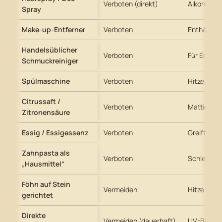
Verboten (direkt)
Alkohole & 
Spray
Make-up-Entferner
Verboten
Enthält Lö
Handelsüblicher
Verboten
Für Edelme
Schmuckreiniger
Spülmaschine
Verboten
Hitze, Dru
Citrussaft /
Verboten
Mattiert d
Zitronensäure
Essig / Essigessenz
Verboten
Greift Ber
Zahnpasta als
Verboten
Schleifkör
„Hausmittel“
Föhn auf Stein
Vermeiden
Hitze führt
gerichtet
Direkte
Vermeiden (dauerhaft)
UV-Bleich