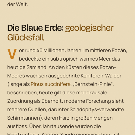
der Welt.
Die Blaue Erde:
geologischer
Glücksfall.
V
or rund 40 Millionen Jahren, im mittleren Eozän,
bedeckte ein subtropisch warmes Meer das
heutige Samland. An den Küsten dieses Eozän-
Meeres wuchsen ausgedehnte Koniferen-Wälder
(lange als
Pinus succinifera
, „Bernstein-Pinie“,
beschrieben, heute gilt diese monokausale
Zuordnung als überholt; moderne Forschung sieht
mehrere Quellen, darunter Sciadopitys-verwandte
Schirmtannen), deren Harz in großen Mengen
ausfloss. Über Jahrtausende wurden die
Harztropfen in Küsten-Sande eingewaschen, mit