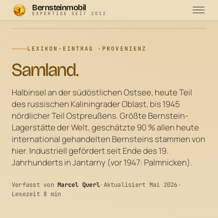
Bernsteinmobil
EXPERTISE SEIT 2012
Bernsteinmobil
·
Lexikon
·
Samland
LEXIKON-EINTRAG ·
PROVENIENZ
Samland.
Halbinsel an der südöstlichen Ostsee, heute Teil
des russischen Kaliningrader Oblast, bis 1945
nördlicher Teil Ostpreußens. Größte Bernstein-
Lagerstätte der Welt, geschätzte 90 % allen heute
international gehandelten Bernsteins stammen von
hier. Industriell gefördert seit Ende des 19.
Jahrhunderts in Jantarny (vor 1947: Palmnicken).
Verfasst von
Marcel Querl
·
Aktualisiert Mai 2026
·
Lesezeit 8 min