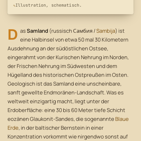
Illustration, schematisch.
D
as
Samland
(russisch Самбия /
Sambija
) ist
eine Halbinsel von etwa 50 mal 30 Kilometern
Ausdehnung an der südöstlichen Ostsee,
eingerahmt von der Kurischen Nehrung im Norden,
der Frischen Nehrung im Südwesten und dem
Hügelland des historischen Ostpreußen im Osten.
Geologisch ist das Samland eine unscheinbare,
sanft gewellte Endmoränen-Landschaft. Was es
weltweit einzigartig macht, liegt unter der
Erdoberfläche: eine 30 bis 60 Meter tiefe Schicht
eozänen Glaukonit-Sandes, die sogenannte
Blaue
Erde
, in der baltischer Bernstein in einer
Konzentration vorkommt wie nirgendwo sonst auf