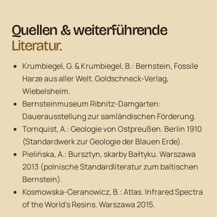
Quellen & weiterführende
Literatur.
Krumbiegel, G. & Krumbiegel, B.:
Bernstein, Fossile
Harze aus aller Welt.
Goldschneck-Verlag,
Wiebelsheim.
Bernsteinmuseum Ribnitz-Damgarten:
Dauerausstellung zur samländischen Förderung.
Tornquist, A.:
Geologie von Ostpreußen.
Berlin 1910
(Standardwerk zur Geologie der Blauen Erde).
Pielińska, A.:
Bursztyn, skarby Bałtyku.
Warszawa
2013 (polnische Standardliteratur zum baltischen
Bernstein).
Kosmowska-Ceranowicz, B.:
Atlas. Infrared Spectra
of the World's Resins.
Warszawa 2015.