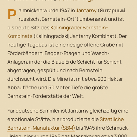
P
almnicken wurde 1947 in
Jantarny
(Янтарный,
russisch „Bernstein-Ort“) umbenannt und ist
bis heute Sitz des
Kaliningrader Bernstein-
Kombinats
(Kaliningradskij Jantarny Kombinat). Der
heutige Tagebau ist eine riesige offene Grube mit
Förderbändern, Bagger-Etagen und Wasch-
Anlagen, in der die Blaue Erde Schicht für Schicht
abgetragen, gespült und nach Bernstein
durchsucht wird. Die Mine ist mit etwa 200 Hektar
Abbaufläche und 50 Meter Tiefe die größte
Bernstein-Förderstätte der Welt.
Für deutsche Sammler ist Jantarny gleichzeitig eine
emotionale Stätte: hier produzierte die
Staatliche
Bernstein-Manufaktur (SBM)
bis 1945 ihre Schmuck-
Linien, hier wurde 1945 das Massaker an etwa 3.000