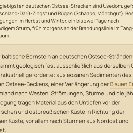
rgiebigsten deutschen Ostsee-Strecken sind Usedom, gef
ischland-Darß-Zingst und Rügen (Schaabe, Mönchgut). Be
gungen im Herbst und Winter, ein bis zwei Tage nach
ndigem Sturm, früh morgens an der Brandungslinie im Tang
aum.
r baltische Bernstein an deutschen Ostsee-Stränden
tammt geologisch fast ausschließlich aus derselben 
 industriell geförderte: aus eozänen Sedimenten des
en Ostsee-Beckens, einer Verlängerung der
Blauen E
land nach Westen. Strömungen, Stürme und die jäh
egung tragen Material aus den Untiefen vor der
chen und ostpreußischen Küste in Richtung der
en Küste, vor allem nach Stürmen aus Nordost und
st.