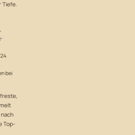
 Tiefe.
,
g-
–24
n bei
freste,
melt
e nach
e Top-