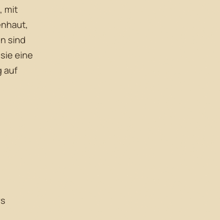
, mit
enhaut,
en sind
sie eine
 auf
rs