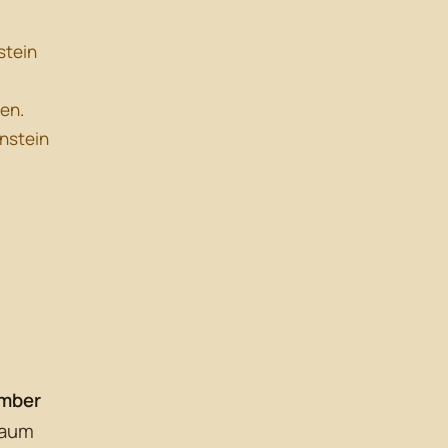
stein
gen
.
nstein
mber
saum