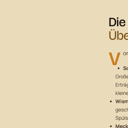
Die
Übe
V
o
S
Große
Erträ
klein
Wism
gesch
Spül
Meck