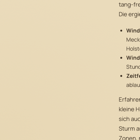
tang-fre
Die erg
Wind
Meckl
Holst
Wind
Stun
Zeitf
abla
Erfahre
kleine 
sich auc
Sturm a
Zonen, 