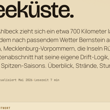
eeküste.
hlbeck zieht sich ein etwa 700 Kilometer 
 dem nach passendem Wetter Bernstein a
n, Mecklenburg-Vorpommern, die Inseln R
enabschnitt hat seine eigene Drift-Logik
Spitzen-Saisons. Überblick, Strände, Stu
tualisiert Mai 2026
·
Lesezeit 7 min
NTWORT