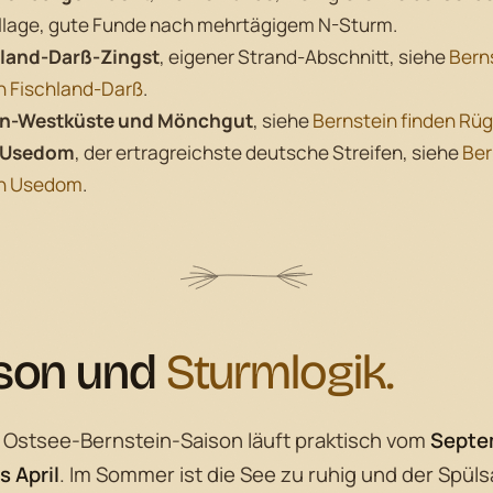
llage, gute Funde nach mehrtägigem N-Sturm.
hland-Darß-Zingst
, eigener Strand-Abschnitt, siehe
Bern
n Fischland-Darß
.
n-Westküste und Mönchgut
, siehe
Bernstein finden Rü
l Usedom
, der ertragreichste deutsche Streifen, siehe
Ber
en Usedom
.
son und
Sturmlogik.
e Ostsee-Bernstein-Saison läuft praktisch vom
Septe
s April
. Im Sommer ist die See zu ruhig und der Spül