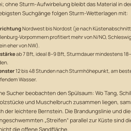
i; ohne Sturm-Aufwirbelung bleibt das Material in der
iebigsten Suchgänge folgen Sturm-Wetterlagen mit:
richtung
Nordwest bis Nordost (je nach Küstenabschnitt
enburg-Vorpommern profitiert mehr von N/NO, Schleswi
ein eher von NW).
stärke
ab 7 Bft, ideal 8–9 Bft, Sturmdauer mindestens 18
den.
enster
12 bis 48 Stunden nach Sturmhöhepunkt, am beste
ufendem Wasser.
ne Sucher beobachten den Spülsaum: Wo Tang, Schil
Holzstücke und Muschelbruch zusammen liegen, sam
h der leichtere Bernstein. Die Brandungslinie und di
ngeschwemmten „Streifen“ parallel zur Küste sind di
nicht die offene Sandfläche.