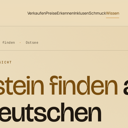
Verkaufen
Preise
Erkennen
Inklusen
Schmuck
Wissen
n finden
·
Ostsee
SICHT
tein finden
deutschen