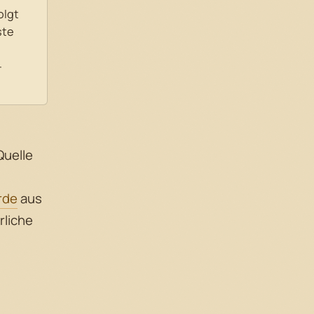
olgt
ste
-
Quelle
rde
aus
rliche