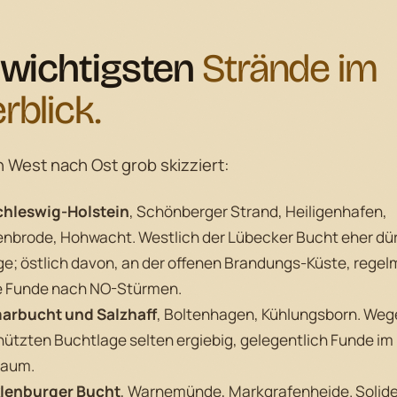
 wichtigsten
Strände im
rblick.
n West nach Ost grob skizziert:
chleswig-Holstein
, Schönberger Strand, Heiligenhafen,
nbrode, Hohwacht. Westlich der Lübecker Bucht eher dür
ge; östlich davon, an der offenen Brandungs-Küste, regel
e Funde nach NO-Stürmen.
arbucht und Salzhaff
, Boltenhagen, Kühlungsborn. Weg
ützten Buchtlage selten ergiebig, gelegentlich Funde im
saum.
lenburger Bucht
, Warnemünde, Markgrafenheide. Solid