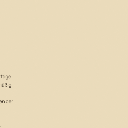
ftige
mäßig
en der
e