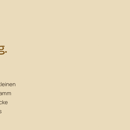
g.
kleinen
Gramm
ücke
s