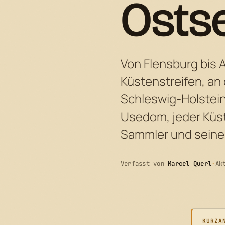
Osts
Von Flensburg bis A
Küstenstreifen, an
Schleswig-Holstei
Usedom, jeder Küst
Sammler und seine 
Verfasst von
Marcel Querl
·
Ak
KURZA