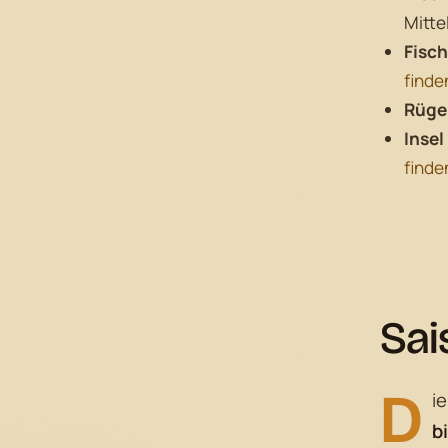
Mitte
Fisc
finde
Rüge
Inse
find
Sai
D
i
bi