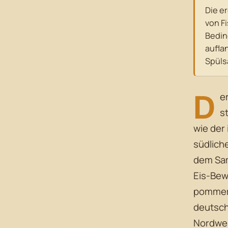
Die e
von F
Bedin
aufla
Spüls
D
e
s
wie der
südlich
dem Sam
Eis-Bew
pommers
deutsch
Nordwe