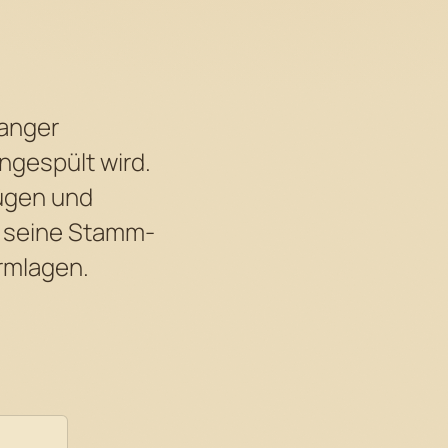
langer
ngespült wird.
ügen und
, seine Stamm-
rmlagen.