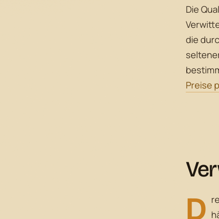
Die Qual
Verwitt
die dur
seltener
bestimm
Preise 
Ver
D
r
h