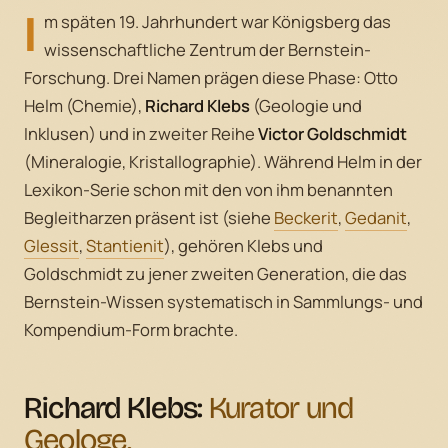
I
m späten 19. Jahrhundert war Königsberg das
wissenschaftliche Zentrum der Bernstein-
Forschung. Drei Namen prägen diese Phase: Otto
Helm (Chemie),
Richard Klebs
(Geologie und
Inklusen) und in zweiter Reihe
Victor Goldschmidt
(Mineralogie, Kristallographie). Während Helm in der
Lexikon-Serie schon mit den von ihm benannten
Begleitharzen präsent ist (siehe
Beckerit
,
Gedanit
,
Glessit
,
Stantienit
), gehören Klebs und
Goldschmidt zu jener zweiten Generation, die das
Bernstein-Wissen systematisch in Sammlungs- und
Kompendium-Form brachte.
Richard Klebs:
Kurator und
Geologe.