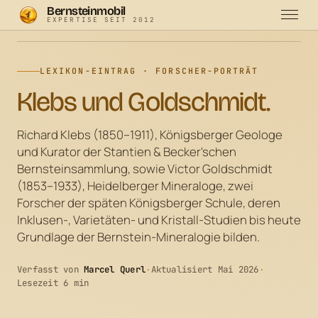
Bernsteinmobil
EXPERTISE SEIT 2012
Bernsteinmobil
·
Lexikon
·
Klebs und Goldschmidt
LEXIKON-EINTRAG · FORSCHER-PORTRÄT
Klebs und Goldschmidt.
Richard Klebs (1850–1911), Königsberger Geologe
und Kurator der Stantien & Becker'schen
Bernsteinsammlung, sowie Victor Goldschmidt
(1853–1933), Heidelberger Mineraloge, zwei
Forscher der späten Königsberger Schule, deren
Inklusen-, Varietäten- und Kristall-Studien bis heute
Grundlage der Bernstein-Mineralogie bilden.
Verfasst von
Marcel Querl
·
Aktualisiert Mai 2026
·
Lesezeit 6 min